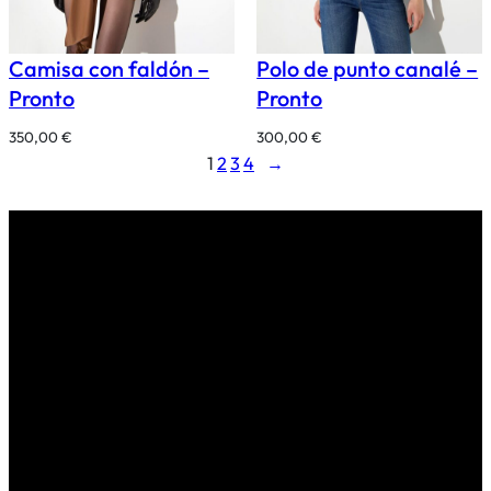
Camisa con faldón –
Polo de punto canalé –
Pronto
Pronto
350,00
€
300,00
€
1
2
3
4
→