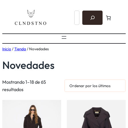
B
u
s
c
a
Inicio
/
Tienda
/ Novedades
r
Novedades
Mostrando 1–18 de 65
Ordenado
resultados
por
los
últimos