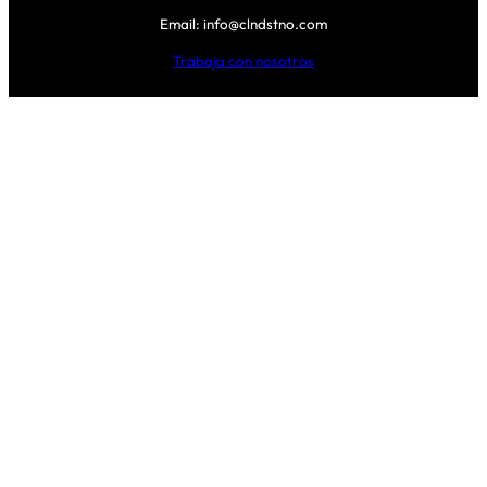
Email: info@clndstno.com
Trabaja con nosotros
Área Legal
Envío
Pago Seguro
Devoluciones y cambios
Términos y condiciones
Información medioambiental
Síguenos
Facebook
Instagram