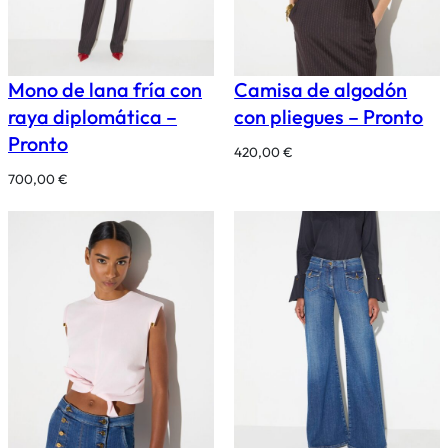
Mono de lana fría con
Camisa de algodón
raya diplomática –
con pliegues – Pronto
Pronto
420,00
€
700,00
€