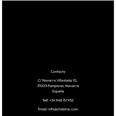
l
a
s
c
a
n
t
i
d
a
Contacto
d
C/ Navarro Villoslada 10,
31003 Pamplona, Navarra
España
Telf. +34 948 151 952
Email: info@clndstno.com