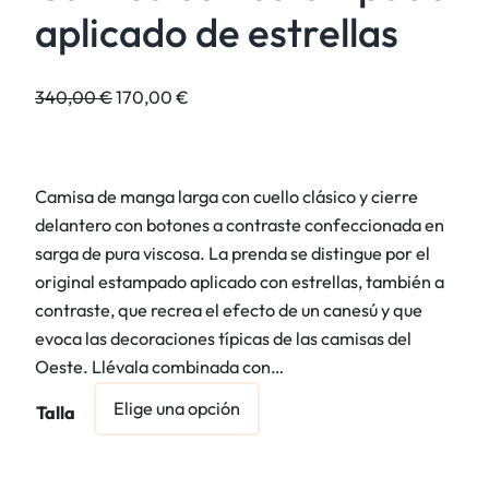
aplicado de estrellas
E
E
340,00
€
170,00
€
l
l
p
p
r
r
Camisa de manga larga con cuello clásico y cierre
e
e
delantero con botones a contraste confeccionada en
c
c
sarga de pura viscosa. La prenda se distingue por el
i
i
original estampado aplicado con estrellas, también a
o
o
contraste, que recrea el efecto de un canesú y que
o
a
evoca las decoraciones típicas de las camisas del
r
c
Oeste. Llévala combinada con…
i
t
g
u
Talla
i
a
n
l