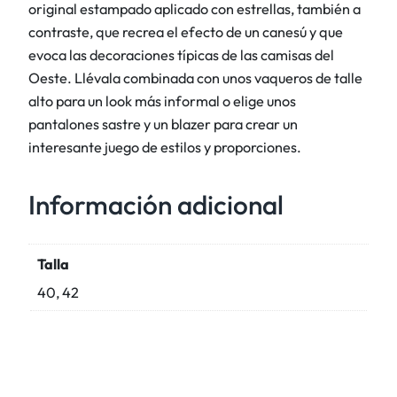
d
original estampado aplicado con estrellas, también a
o
contraste, que recrea el efecto de un canesú y que
a
evoca las decoraciones típicas de las camisas del
p
Oeste. Llévala combinada con unos vaqueros de talle
l
alto para un look más informal o elige unos
i
pantalones sastre y un blazer para crear un
c
interesante juego de estilos y proporciones.
a
d
Información adicional
o
d
e
Talla
e
40, 42
s
t
r
e
l