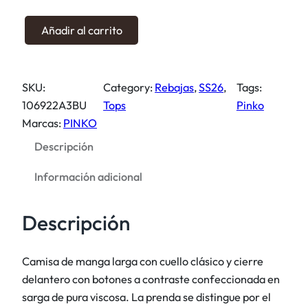
a
e
l
s
C
Añadir al carrito
e
:
a
r
1
m
a
7
i
SKU:
Category:
Rebajas
, 
SS26
, 
Tags:
:
0
s
106922A3BU
Tops
Pinko
3
,
a
Marcas:
PINKO
4
0
c
0
0
Descripción
o
,
n
Información adicional
0
€
e
0
.
s
Descripción
t
€
a
.
m
Camisa de manga larga con cuello clásico y cierre
p
delantero con botones a contraste confeccionada en
a
sarga de pura viscosa. La prenda se distingue por el