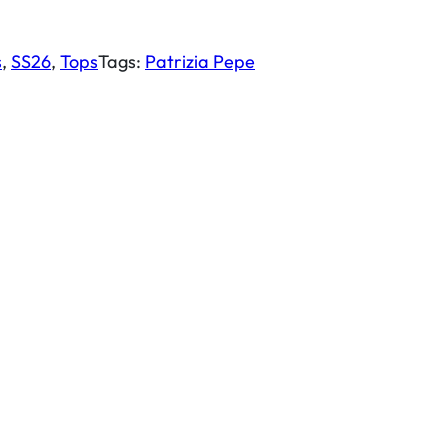
s
, 
SS26
, 
Tops
Tags:
Patrizia Pepe