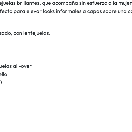
ejuelas brillantes, que acompaña sin esfuerzo a la mujer
d
perfecto para elevar looks informales a capas sobre una
e
p
u
zado, con lentejuelas.
n
t
o
c
uelas all-over
o
ello
n
0
l
e
n
t
e
j