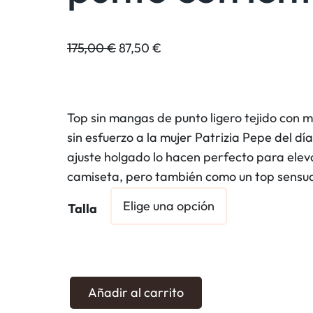
E
E
175,00
€
87,50
€
l
l
p
p
r
r
Top sin mangas de punto ligero tejido con 
e
e
sin esfuerzo a la mujer Patrizia Pepe del día
c
c
ajuste holgado lo hacen perfecto para elev
i
i
camiseta, pero también como un top sensua
o
o
o
a
Talla
r
c
i
t
g
u
i
a
C
Añadir al carrito
n
l
a