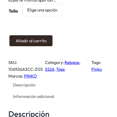
g
u
i
a
Talla
n
l
a
e
l
s
e
:
C
Añadir al carrito
r
1
a
a
0
m
:
3
i
SKU:
Category:
Rebajas
, 
Tags:
2
,
s
106926A3CC-Z05
SS26
, 
Tops
Pinko
0
0
e
Marcas:
PINKO
5
0
t
,
Descripción
a
0
€
o
Información adicional
0
.
v
e
Descripción
€
r