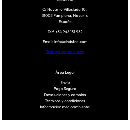
a
C/ Navarro Villoslada 10,
d
31003 Pamplona, Navarra
España
Telf. +34 948 151 952
Email: info@clndstno.com
Trabaja con nosotros
Área Legal
Envío
Pago Seguro
Devoluciones y cambios
Términos y condiciones
Información medioambiental
Síguenos