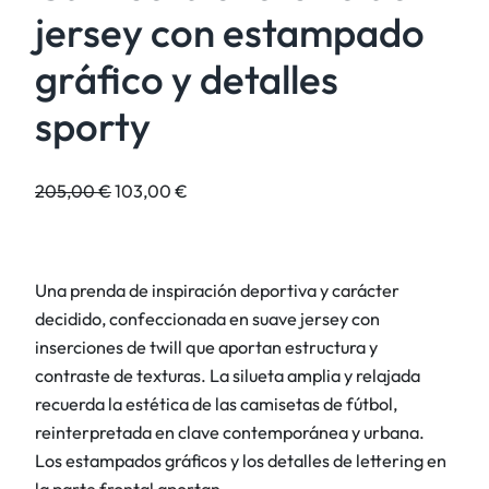
jersey con estampado
gráfico y detalles
sporty
E
E
205,00
€
103,00
€
l
l
p
p
r
r
Una prenda de inspiración deportiva y carácter
e
e
decidido, confeccionada en suave jersey con
c
c
inserciones de twill que aportan estructura y
i
i
contraste de texturas. La silueta amplia y relajada
o
o
recuerda la estética de las camisetas de fútbol,
o
a
reinterpretada en clave contemporánea y urbana.
r
c
Los estampados gráficos y los detalles de lettering en
i
t
la parte frontal aportan…