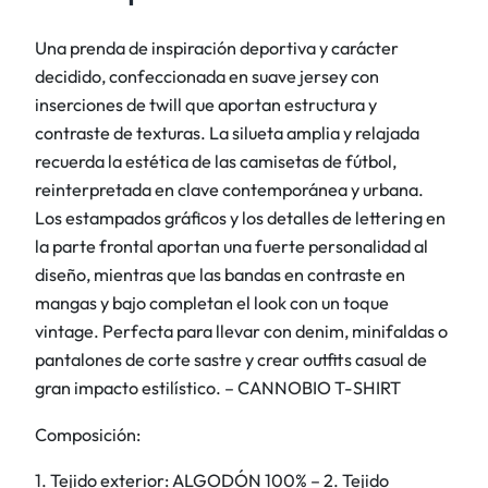
.
s
i
Una prenda de inspiración deportiva y carácter
z
decidido, confeccionada en suave jersey con
e
inserciones de twill que aportan estructura y
d
contraste de texturas. La silueta amplia y relajada
e
recuerda la estética de las camisetas de fútbol,
j
reinterpretada en clave contemporánea y urbana.
e
Los estampados gráficos y los detalles de lettering en
r
la parte frontal aportan una fuerte personalidad al
s
diseño, mientras que las bandas en contraste en
e
mangas y bajo completan el look con un toque
y
vintage. Perfecta para llevar con denim, minifaldas o
c
pantalones de corte sastre y crear outfits casual de
o
gran impacto estilístico. – CANNOBIO T-SHIRT
n
Composición:
e
s
1. Tejido exterior: ALGODÓN 100% – 2. Tejido