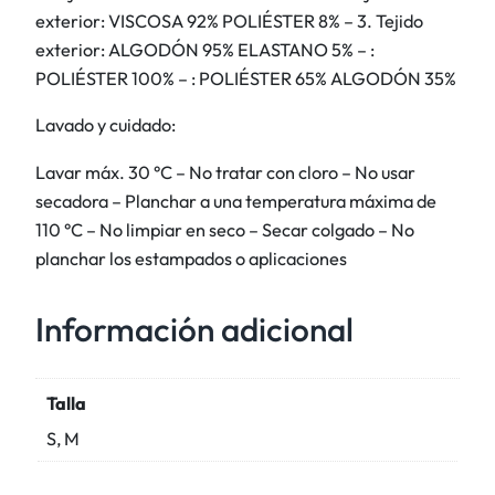
t
exterior: VISCOSA 92% POLIÉSTER 8% – 3. Tejido
a
exterior: ALGODÓN 95% ELASTANO 5% – :
m
POLIÉSTER 100% – : POLIÉSTER 65% ALGODÓN 35%
p
a
Lavado y cuidado:
d
Lavar máx. 30 °C – No tratar con cloro – No usar
o
secadora – Planchar a una temperatura máxima de
g
110 °C – No limpiar en seco – Secar colgado – No
r
planchar los estampados o aplicaciones
á
f
Información adicional
i
c
o
Talla
y
d
S, M
e
t