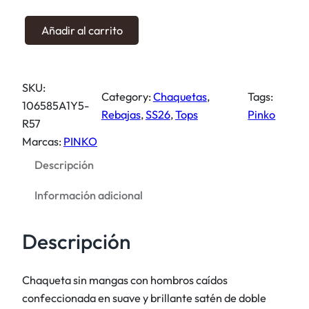
a
e
l
s
C
Añadir al carrito
e
:
h
r
1
a
a
9
q
SKU:
:
5
u
Category:
Chaquetas
, 
Tags:
106585A1Y5-
3
,
e
Rebajas
, 
SS26
, 
Tops
Pinko
R57
9
0
t
Marcas:
PINKO
0
0
a
,
Descripción
s
0
€
i
Información adicional
0
.
n
m
Descripción
€
a
.
n
g
Chaqueta sin mangas con hombros caídos
a
confeccionada en suave y brillante satén de doble