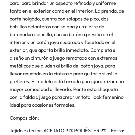
s
cara, para brindar un aspecto refinado y uniforme
d
tanto en el exterior como en el interior. La prenda, de
e
corte holgado, cuenta con solapas de pico, dos
s
bolsillos delanteros con solapa y un cierre de
a
botonadura sencilla, con un botón a presión en el
t
interior y un botón joya cuadrado y facetado en el
é
exterior, que aporta brillo inmediato. Completa el
n
diseño un cinturón a juego rematado con extremos
c
metálicos que aluden al brillo del botón joya, para
a
llevar anudado en la cintura o para quitarlo si así lo
n
prefieres. El modelo está forrado para garantizar una
t
mayor comodidad al llevarlo. Ponte esta chaqueta
i
con la falda a juego para crear un total look femenino
d
ideal para ocasiones formales.
a
Composición:
d
Tejido exterior: ACETATO 91% POLIÉSTER 9% – Forro: