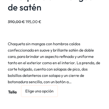
de satén
E
E
390,00
€
195,00
€
l
l
p
p
r
r
Chaqueta sin mangas con hombros caídos
e
e
confeccionada en suave y brillante satén de doble
c
c
cara, para brindar un aspecto refinado y uniforme
i
i
tanto en el exterior como en el interior. La prenda, de
o
o
corte holgado, cuenta con solapas de pico, dos
o
a
bolsillos delanteros con solapa y un cierre de
r
c
botonadura sencilla, con un botón a…
i
t
g
u
Talla
i
a
n
l