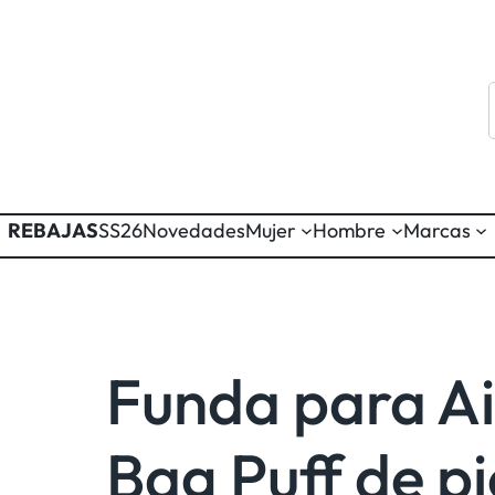
REBAJAS
SS26
Novedades
Mujer
Hombre
Marcas
Funda para A
Bag Puff de pie