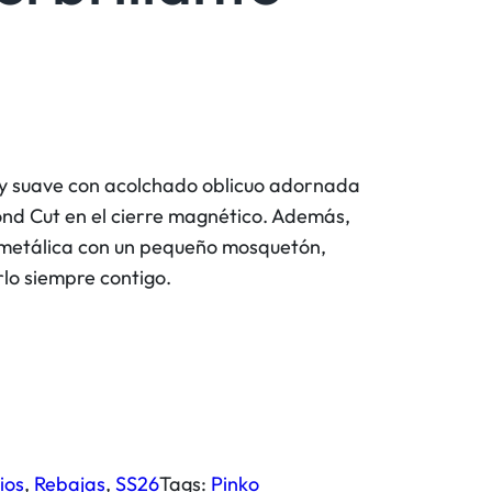
a y suave con acolchado oblicuo adornada
nd Cut en el cierre magnético. Además,
 metálica con un pequeño mosquetón,
rlo siempre contigo.
ios
, 
Rebajas
, 
SS26
Tags:
Pinko