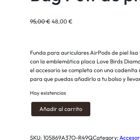
E
E
95,00
€
48,00
€
l
l
p
p
r
r
Funda para auriculares AirPods de piel lis
e
e
con la emblemática placa Love Birds Diamo
c
c
el accesorio se completa con una cadenita
i
i
para que puedas añadirlo a tu bolso y lleva
o
o
o
a
Hay existencias
r
c
F
i
t
Añadir al carrito
u
g
u
n
i
a
d
n
l
SKU:
105869A37O-R49Q
Category:
Accesor