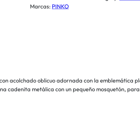
a
a
e
Marcas:
PINKO
p
l
s
a
e
:
r
r
4
a
a
8
A
:
,
i
9
0
r
5
0
P
,
o
e con acolchado oblicuo adornada con la emblemática pl
0
€
d
na cadenita metálica con un pequeño mosquetón, para q
0
.
s
L
€
o
.
v
e