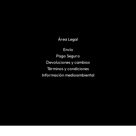
l
l
a
n
t
Área Legal
e
Envío
c
Pago Seguro
a
Devoluciones y cambios
n
Términos y condiciones
Información medioambiental
t
i
d
a
d