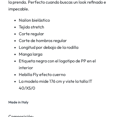
l
la prenda. Perfecto cuando buscas un look refinado e
a
impecable.
d
Nailon bielástico
e
Tejido stretch
n
Corte regular
a
Corte de hombros regular
i
Longitud por debajo de la rodilla
l
Manga larga
o
Etiqueta negra con el logotipo de PP en el
n
interior
b
Hebilla Fly efecto cuerno
i
La modelo mide 176 cm y viste la talla IT
e
40/XS/0
l
á
s
Made in Italy
t
i
Composición: