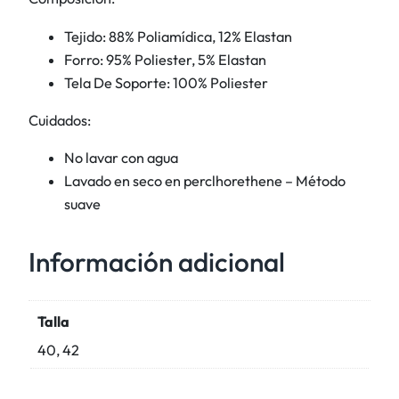
c
Tejido: 88% Poliamídica, 12% Elastan
o
Forro: 95% Poliester, 5% Elastan
c
Tela De Soporte: 100% Poliester
a
n
Cuidados:
t
i
No lavar con agua
d
Lavado en seco en perclhorethene – Método
a
suave
d
Información adicional
Talla
40, 42