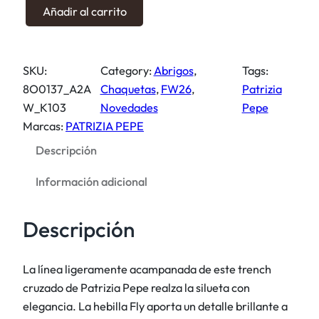
G
Añadir al carrito
a
b
a
SKU:
Category:
Abrigos
, 
Tags:
r
8O0137_A2A
Chaquetas
, 
FW26
, 
Patrizia
d
W_K103
Novedades
Pepe
i
Marcas:
PATRIZIA PEPE
n
Descripción
a
c
Información adicional
o
n
Descripción
h
e
b
La línea ligeramente acampanada de este trench
i
cruzado de Patrizia Pepe realza la silueta con
l
elegancia. La hebilla Fly aporta un detalle brillante a