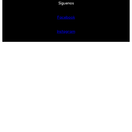
Síguenos
Facebook
Instagram
TikTok
Proudly powered by EL ARMARIO CLNDSTNO, S.L.U. C/ Navarro
Villoslada 10, Pamplona – C.I.F. ESB71388201