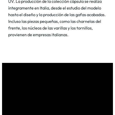
UV. La producción de la colección cápsula se realiza
t
íntegramente en Italia, desde el estudio del modelo
i
hasta el diseño y la producción de las gafas acabadas.
d
Incluso las piezas pequeñas, como las charnelas del
a
frente, los núcleos de las varillas y los tornillos,
d
provienen de empresas italianas.