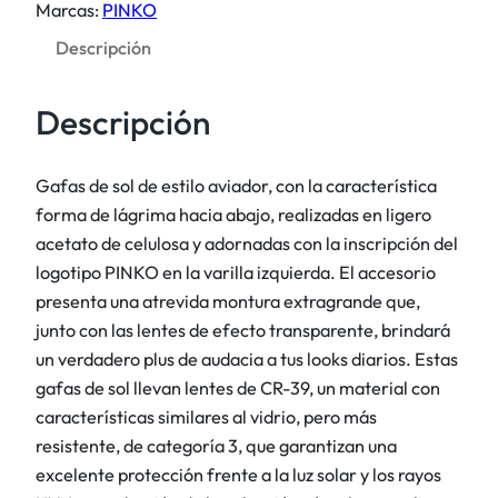
:
3
Marcas:
PINKO
s
2
,
Descripción
o
0
0
l
5
0
m
Descripción
,
o
0
€
d
0
.
Gafas de sol de estilo aviador, con la característica
e
forma de lágrima hacia abajo, realizadas en ligero
l
€
acetato de celulosa y adornadas con la inscripción del
o
.
logotipo PINKO en la varilla izquierda. El accesorio
P
presenta una atrevida montura extragrande que,
i
junto con las lentes de efecto transparente, brindará
l
un verdadero plus de audacia a tus looks diarios. Estas
o
gafas de sol llevan lentes de CR-39, un material con
t
características similares al vidrio, pero más
c
resistente, de categoría 3, que garantizan una
a
excelente protección frente a la luz solar y los rayos
n