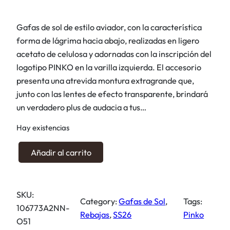
p
p
r
r
Gafas de sol de estilo aviador, con la característica
e
e
forma de lágrima hacia abajo, realizadas en ligero
c
c
acetato de celulosa y adornadas con la inscripción del
i
i
logotipo PINKO en la varilla izquierda. El accesorio
o
o
presenta una atrevida montura extragrande que,
o
a
junto con las lentes de efecto transparente, brindará
r
c
un verdadero plus de audacia a tus…
i
t
g
u
Hay existencias
i
a
G
Añadir al carrito
n
l
a
a
e
f
l
s
a
e
:
SKU:
s
Category:
Gafas de Sol
, 
Tags:
r
1
106773A2NN-
d
Rebajas
, 
SS26
Pinko
a
0
O51
e