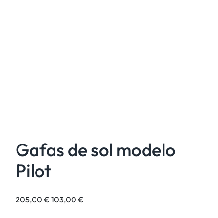
Gafas de sol modelo
Pilot
E
E
205,00
€
103,00
€
l
l