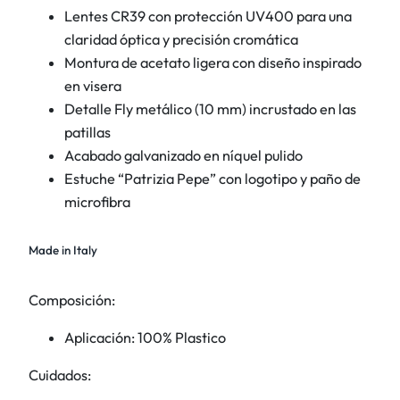
t
Lentes CR39 con protección UV400 para una
i
claridad óptica y precisión cromática
d
Montura de acetato ligera con diseño inspirado
a
en visera
d
Detalle Fly metálico (10 mm) incrustado en las
patillas
Acabado galvanizado en níquel pulido
Estuche “Patrizia Pepe” con logotipo y paño de
microfibra
Made in Italy
Composición:
Aplicación: 100% Plastico
Cuidados: