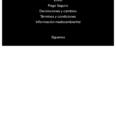
Envío
Pago Seguro
Devoluciones y cambios
Términos y condiciones
Información medioambiental
Síguenos
Facebook
Instagram
TikTok
Proudly powered by EL ARMARIO CLNDSTNO, S.L.U. C/ Navarro
Villoslada 10, Pamplona – C.I.F. ESB71388201