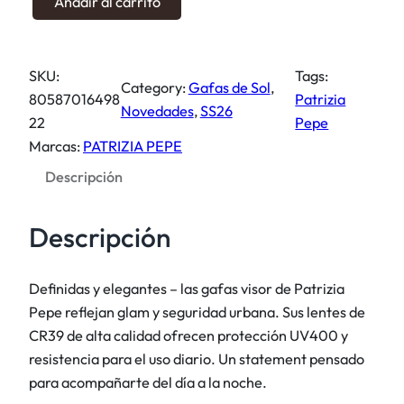
Añadir al carrito
a
f
a
SKU:
Tags:
s
Category:
Gafas de Sol
, 
80587016498
Patrizia
d
Novedades
, 
SS26
22
Pepe
e
Marcas:
PATRIZIA PEPE
s
Descripción
o
l
v
Descripción
i
s
Definidas y elegantes – las gafas visor de Patrizia
o
Pepe reflejan glam y seguridad urbana. Sus lentes de
r
CR39 de alta calidad ofrecen protección UV400 y
c
resistencia para el uso diario. Un statement pensado
a
para acompañarte del día a la noche.
n