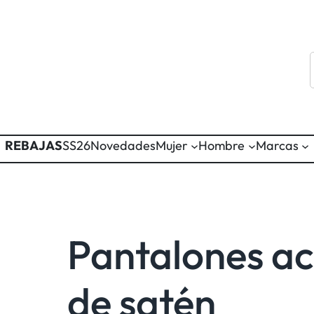
REBAJAS
SS26
Novedades
Mujer
Hombre
Marcas
Pantalones 
de satén