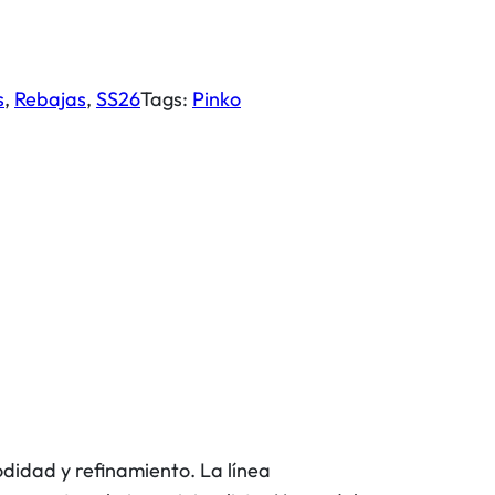
s
, 
Rebajas
, 
SS26
Tags:
Pinko
odidad y refinamiento. La línea