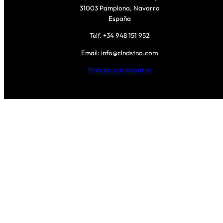
31003 Pamplona, Navarra
España
Telf. +34 948 151 952
Email: info@clndstno.com
Trabaja con nosotros
Proudly powered 