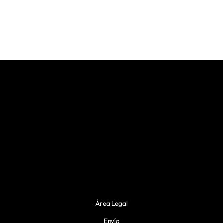
d
a
d
Área Legal
Envío