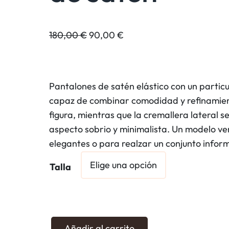
E
E
180,00
€
90,00
€
l
l
p
p
r
r
Pantalones de satén elástico con un particul
e
e
capaz de combinar comodidad y refinamien
c
c
figura, mientras que la cremallera lateral 
i
i
aspecto sobrio y minimalista. Un modelo ver
o
o
elegantes o para realzar un conjunto infor
o
a
r
c
Talla
i
t
g
u
i
a
n
l
P
Añadir al carrito