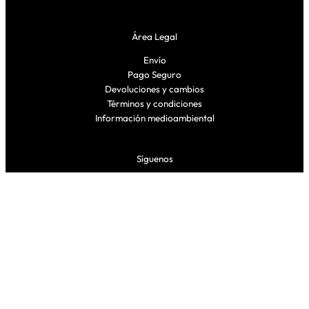
Área Legal
Envío
Pago Seguro
Devoluciones y cambios
Términos y condiciones
Información medioambiental
Síguenos
Facebook
Instagram
TikTok
Proudly powered by EL ARMARIO CLNDSTNO, S.L.U. C/ Navarro