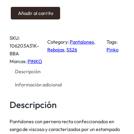
a
e
l
s
P
Añadir al carrito
e
:
a
r
1
n
a
3
t
SKU:
:
0
a
Category:
Pantalones
, 
Tags:
106203A31K-
2
,
l
Rebajas
, 
SS26
Pinko
BBA
6
0
o
Marcas:
PINKO
0
0
n
,
Descripción
e
0
€
s
Información adicional
0
.
c
o
Descripción
€
n
.
m
o
Pantalones con pernera recta confeccionados en
t
sarga de viscosa y caracterizados por un estampado