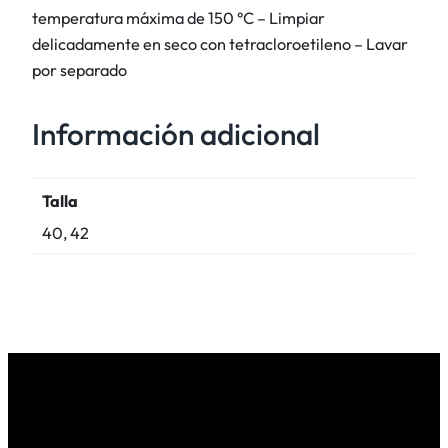
temperatura máxima de 150 °C – Limpiar
t
delicadamente en seco con tetracloroetileno – Lavar
i
por separado
d
a
Información adicional
d
Talla
40, 42