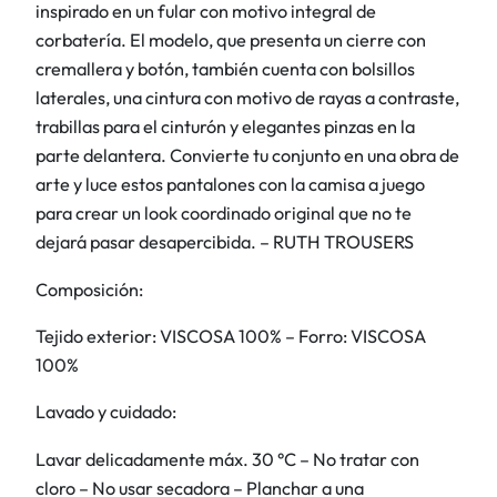
i
inspirado en un fular con motivo integral de
v
corbatería. El modelo, que presenta un cierre con
o
cremallera y botón, también cuenta con bolsillos
d
laterales, una cintura con motivo de rayas a contraste,
e
trabillas para el cinturón y elegantes pinzas en la
c
parte delantera. Convierte tu conjunto en una obra de
o
arte y luce estos pantalones con la camisa a juego
r
para crear un look coordinado original que no te
b
dejará pasar desapercibida. – RUTH TROUSERS
a
Composición:
t
e
Tejido exterior: VISCOSA 100% – Forro: VISCOSA
r
100%
í
a
Lavado y cuidado:
c
Lavar delicadamente máx. 30 °C – No tratar con
a
cloro – No usar secadora – Planchar a una
n