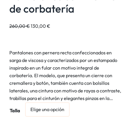
de corbatería
E
E
260,00
€
130,00
€
l
l
p
p
r
r
Pantalones con pernera recta confeccionados en
e
e
sarga de viscosa y caracterizados por un estampado
c
c
inspirado en un fular con motivo integral de
i
i
corbatería. El modelo, que presenta un cierre con
o
o
cremallera y botón, también cuenta con bolsillos
o
a
laterales, una cintura con motivo de rayas a contraste,
r
c
trabillas para el cinturón y elegantes pinzas en la…
i
t
g
u
Talla
i
a
n
l