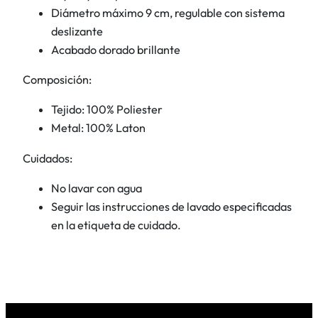
n
Diámetro máximo 9 cm, regulable con sistema
t
deslizante
i
Acabado dorado brillante
d
a
Composición:
d
Tejido: 100% Poliester
Metal: 100% Laton
Cuidados:
No lavar con agua
Seguir las instrucciones de lavado especificadas
en la etiqueta de cuidado.