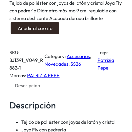
Tejido de poliéster con joyas de latón y cristal Joya Fly
con pedrería Diámetro máximo 9 cm, regulable con
sistema deslizante Acabado dorado brillante
P
Añadir al carrito
u
l
s
SKU:
Tags:
e
Category:
Accesorios
, 
8J1391_V049_R
Patrizia
r
Novedades
, 
SS26
882-1
Pepe
a
Marcas:
PATRIZIA PEPE
L
Descripción
u
c
k
Descripción
y
c
Tejido de poliéster con joyas de latón y cristal
a
Joya Fly con pedrería