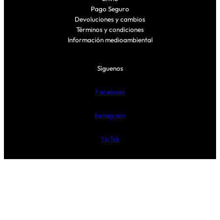
Pago Seguro
Devoluciones y cambios
Términos y condiciones
Información medioambiental
Síguenos
Facebook
Instagram
TikTok
Proudly powered by EL ARMARIO CLNDSTNO, S.L.U. C/ Navarro
Villoslada 10, Pamplona – C.I.F. ESB71388201