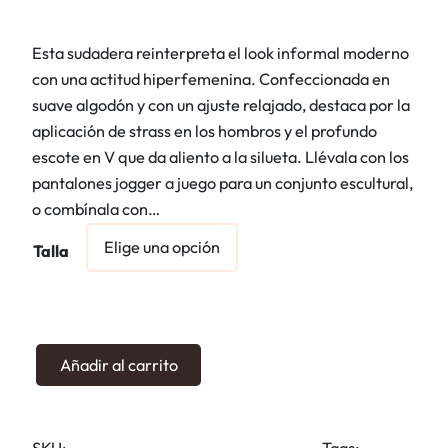
Esta sudadera reinterpreta el look informal moderno
con una actitud hiperfemenina. Confeccionada en
suave algodón y con un ajuste relajado, destaca por la
aplicación de strass en los hombros y el profundo
escote en V que da aliento a la silueta. Llévala con los
pantalones jogger a juego para un conjunto escultural,
o combínala con…
Talla
S
Añadir al carrito
u
d
a
SKU:
Tags: