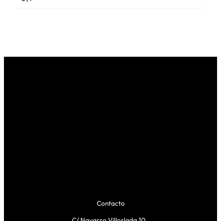
Contacto
C/ Navarro Villoslada 10,