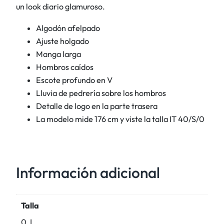
p
un look diario glamuroso.
e
Algodón afelpado
d
Ajuste holgado
r
Manga larga
e
Hombros caídos
r
Escote profundo en V
í
Lluvia de pedrería sobre los hombros
a
Detalle de logo en la parte trasera
c
La modelo mide 176 cm y viste la talla IT 40/S/0
a
n
t
i
Información adicional
d
a
d
Talla
0, I