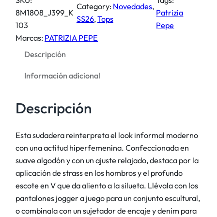
d
Category:
Novedades
, 
8M1808_J399_K
Patrizia
e
SS26
, 
Tops
103
Pepe
r
Marcas:
PATRIZIA PEPE
a
Descripción
c
o
Información adicional
n
e
Descripción
s
c
o
Esta sudadera reinterpreta el look informal moderno
t
con una actitud hiperfemenina. Confeccionada en
e
suave algodón y con un ajuste relajado, destaca por la
e
aplicación de strass en los hombros y el profundo
n
escote en V que da aliento a la silueta. Llévala con los
V
pantalones jogger a juego para un conjunto escultural,
y
o combínala con un sujetador de encaje y denim para